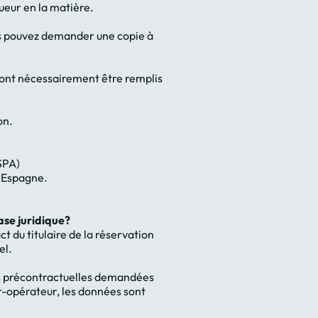
ueur en la matière.
vous pouvez demander une copie à
ront nécessairement être remplis
on.
SPA)
, Espagne.
ase juridique?
ct du titulaire de la réservation
el.
es précontractuelles demandées
ur-opérateur, les données sont