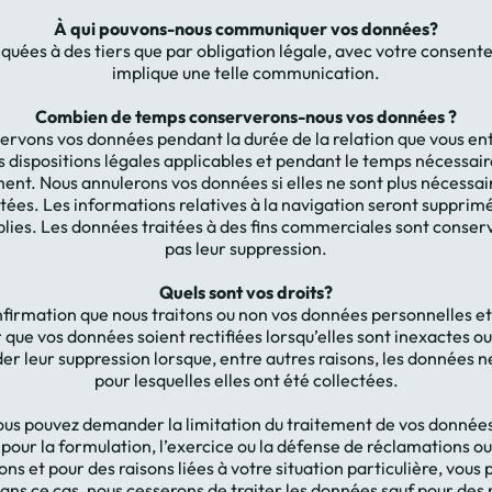
À qui pouvons-nous communiquer vos données?
uées à des tiers que par obligation légale, avec votre consen
implique une telle communication.
Combien de temps conserverons-nous vos données ?
rvons vos données pendant la durée de la relation que vous ent
s dispositions légales applicables et pendant le temps nécessair
ent. Nous annulerons vos données si elles ne sont plus nécessai
ectées. Les informations relatives à la navigation seront suppri
ablies. Les données traitées à des fins commerciales sont cons
pas leur suppression.
Quels sont vos droits?
onfirmation que nous traitons ou non vos données personnelles et,
e vos données soient rectifiées lorsqu’elles sont inexactes o
 leur suppression lorsque, entre autres raisons, les données ne
pour lesquelles elles ont été collectées.
ous pouvez demander la limitation du traitement de vos données.
our la formulation, l’exercice ou la défense de réclamations ou 
ions et pour des raisons liées à votre situation particulière, vo
ns ce cas, nous cesserons de traiter les données sauf pour des 