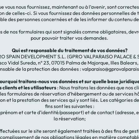
e vous nous fournissez, maintenant ou à l’avenir, sont correctes
 de celles-ci. Si vous fournissez des données personnelles de ti
le des personnes concernées et de les informer du contenu de l
 de nos formulaires qui sont signalés comme obligatoires, dev
pour pouvoir traiter vos demandes.
Qui est responsable du traitement de vos données?
O SPAIN DEVELOPMENT S.L. (GPRO VALPARAISO PALACE & 
sco Vidal Sureda, nº 23, 07015 Palma de Majorque, Illes Balears
nsable de la protection des données : valparaiso@gprovalparai
ourquoi traitons-nous vos données et sur quelle base juridiqu
clients et les utilisateurs
: Nous traitons les données que nos cli
les formulaires de réservation d’hébergement ou de services hôt
 et la prestation des services qui y sont liés. Les catégories d
fins sont les suivantes :
 prénom et carte d’identité/passeport) et de contact (adresse, em
la réservation;
fectuées sur le site seront également traitées à des fins de ges
ccomplissement de nos obligations légales en matière comptable