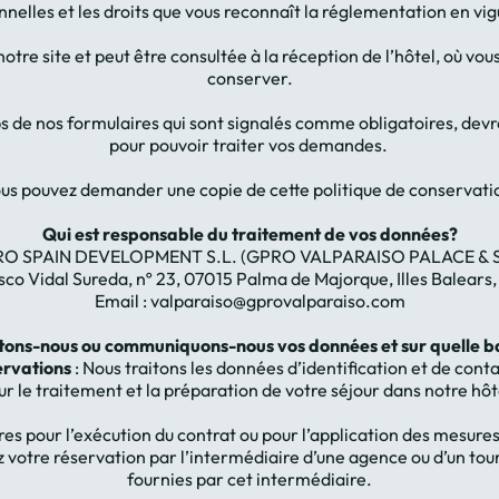
nelles et les droits que vous reconnaît la réglementation en vig
 notre site et peut être consultée à la réception de l’hôtel, où 
conserver.
 de nos formulaires qui sont signalés comme obligatoires, dev
pour pouvoir traiter vos demandes.
us pouvez demander une copie de cette politique de conservati
Qui est responsable du traitement de vos données?
O SPAIN DEVELOPMENT S.L. (GPRO VALPARAISO PALACE & 
sco Vidal Sureda, nº 23, 07015 Palma de Majorque, Illes Balears
Email : valparaiso@gprovalparaiso.com
tons-nous ou communiquons-nous vos données et sur quelle b
ervations
: Nous traitons les données d’identification et de conta
ur le traitement et la préparation de votre séjour dans notre hôt
res pour l’exécution du contrat ou pour l’application des mesur
uez votre réservation par l’intermédiaire d’une agence ou d’un to
fournies par cet intermédiaire.