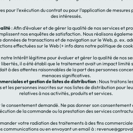
es pour l’exécution du contrat ou pour l’application de mesures
des intéressés.
ualité
: Afin d’évaluer et de gérer la qualité de nos services et pr
remplissent nos enquêtes de satisfaction. Nous réalisons égalemen
onnées de transactions et de navigation sur le Web, p. ex. adr
ctions effectuées sur le Web (+ info dans notre politique de cook
notre Intérêt légitime pour évaluer et gérer la qualité de nos se
t libertés, il a été établi que le traitement avait un impact limité
ait à des attentes raisonnables de la part des personnes conce
menaces significatives.
rciales et gestion de listes de distribution
: Nous traitons le
s et les personnes inscrites sur nos listes de distribution pour
relatives à nos activités, produits et services.
r le consentement demandé. Ne pas donner son consentement ou
xécution de la commande ou la prestation des services contractu
ander votre radiation des traitements à des fins commerciales e
os communications ou en envoyant un email à : revenue@gprov