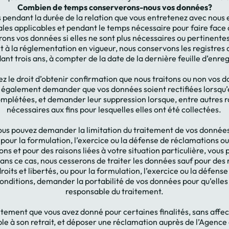
Combien de temps conserverons-nous vos données?
endant la durée de la relation que vous entretenez avec nous e
gales applicables et pendant le temps nécessaire pour faire face 
ns vos données si elles ne sont plus nécessaires ou pertinentes 
à la réglementation en vigueur, nous conservons les registres
nt trois ans, à compter de la date de la dernière feuille d’enreg
ez le droit d’obtenir confirmation que nous traitons ou non vos 
 également demander que vos données soient rectifiées lorsqu’e
plétées, et demander leur suppression lorsque, entre autres ra
nécessaires aux fins pour lesquelles elles ont été collectées.
ous pouvez demander la limitation du traitement de vos données.
our la formulation, l’exercice ou la défense de réclamations ou 
ions et pour des raisons liées à votre situation particulière, vo
ns ce cas, nous cesserons de traiter les données sauf pour des 
droits et libertés, ou pour la formulation, l’exercice ou la défen
onditions, demander la portabilité de vos données pour qu’elles 
responsable du traitement.
ement que vous avez donné pour certaines finalités, sans affect
le à son retrait, et déposer une réclamation auprès de l’Agence