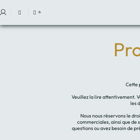
fr
Se connecter à Star Traveler ou Corporate
Protection des données GPRO Valparaiso Palace Hotel & Spa - Site Offi
Pro
Cette 
Veuillez la lire attentivement.
les 
Nous nous réservons le droi
commerciales, ainsi que de s
questions ou avez besoin de pré